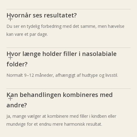
pHFormula
Hvornår ses resultatet?
C.R. behandling
Du ser en tydelig forbedring med det samme, men hævelse
M.E.L.A behandling
kan vare et par dage.
A.C Behandling
V.I.T.A.C. BOOST
Hvor længe holder filler i nasolabiale
Produkter i klinikken
folder?
Normalt 9–12 måneder, afhængigt af hudtype og livsstil.
Kan behandlingen kombineres med
andre?
Ja, mange vælger at kombinere med filler i kindben eller
mundvige for et endnu mere harmonisk resultat.