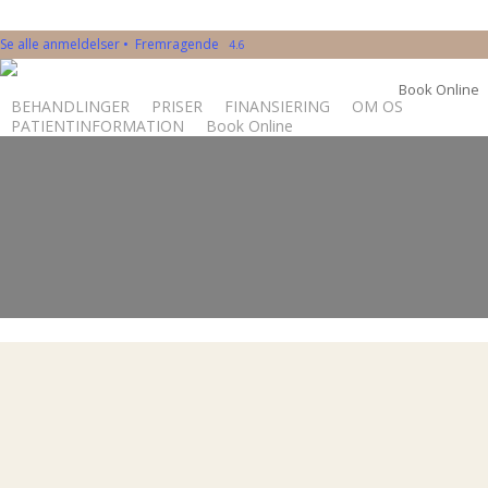
Skip
to
Se alle anmeldelser • Fremragende
4.6
main
Book Online
content
BEHANDLINGER
PRISER
FINANSIERING
OM OS
PATIENTINFORMATION
Book Online
Botox
Pande
Mellem bryn
Brynløft
Smilerynke
V-shape (forstørret tyggemuskel)
Læbeløft
Nefertiti løft / Underansigt
Filler