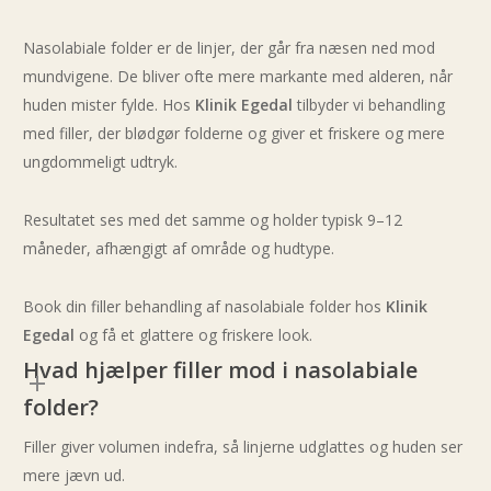
Læbeforstørrelse
Nasolabiale folder er de linjer, der går fra næsen ned mod
mundvigene. De bliver ofte mere markante med alderen, når
Kindben
huden mister fylde. Hos
Klinik Egedal
tilbyder vi behandling
Tear through
med filler, der blødgør folderne og giver et friskere og mere
Hageforstørrelse
ungdommeligt udtryk.
Nedadvente mundvige
Resultatet ses med det samme og holder typisk 9–12
Nasolabial fold
måneder, afhængigt af område og hudtype.
Andre Behandlinger
Book din filler behandling af nasolabiale folder hos
Klinik
Microneedling
Egedal
og få et glattere og friskere look.
Diamantslibning
Hvad hjælper filler mod i nasolabiale
H.I.F.U
folder?
Skinbooster
Filler giver volumen indefra, så linjerne udglattes og huden ser
PRP & PRF
mere jævn ud.