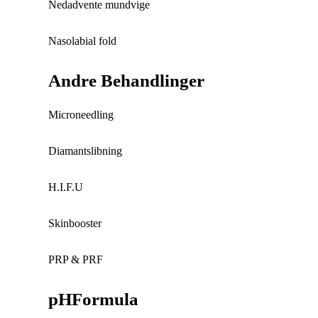
Nedadvente mundvige
Nasolabial fold
Andre Behandlinger
Microneedling
Diamantslibning
H.I.F.U
Skinbooster
PRP & PRF
pHFormula