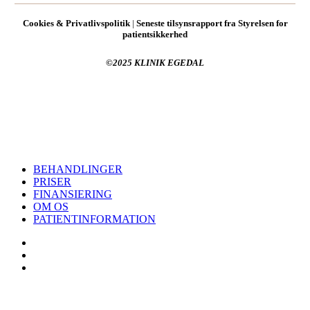
Cookies & Privatlivspolitik
|
Seneste tilsynsrapport fra Styrelsen for
patientsikkerhed
©2025 KLINIK EGEDAL
Registreret hos Styrelsen for Patientsikkerhed
Close
BEHANDLINGER
Menu
PRISER
FINANSIERING
OM OS
PATIENTINFORMATION
facebook
instagram
trustpilot