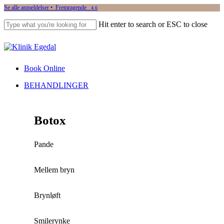
Skip
Se alle anmeldelser • Fremragende
4.6
to
Hit enter to search or ESC to close
main
content
Close
Search
Book Online
Menu
BEHANDLINGER
Botox
Pande
Mellem bryn
Brynløft
Smilerynke