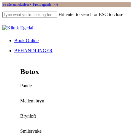
Skip
Se alle anmeldelser • Fremragende
4.6
to
Hit enter to search or ESC to close
main
content
Close
Search
Book Online
Menu
BEHANDLINGER
Botox
Pande
Mellem bryn
Brynløft
Smilerynke