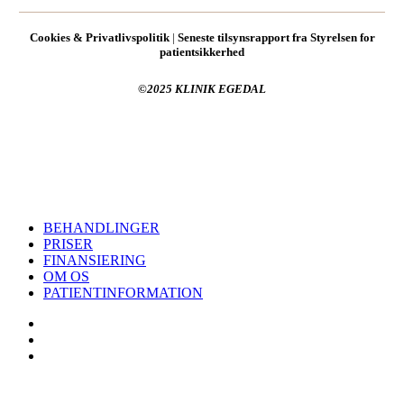
Cookies & Privatlivspolitik
|
Seneste tilsynsrapport fra Styrelsen for
patientsikkerhed
©2025 KLINIK EGEDAL
Registreret hos Styrelsen for Patientsikkerhed
Close
BEHANDLINGER
Menu
PRISER
FINANSIERING
OM OS
PATIENTINFORMATION
facebook
instagram
trustpilot